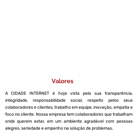
s pessoas e empresas, iniciamos
s competitivos, investimos em
s estejam sempre conectados!
ural e link dedicado.
Valores
A CIDADE INTERNET é hoje vista pela sua transparência,
integridade, responsabilidade social, respeito pelos seus
colaboradores e clientes, trabalho em equipe, inovação, empatia e
foco no cliente. Nossa empresa tem colaboradores que trabalham
onde querem estar, em um ambiente agradável com pessoas
alegres, seriedade e empenho na solução de problemas.