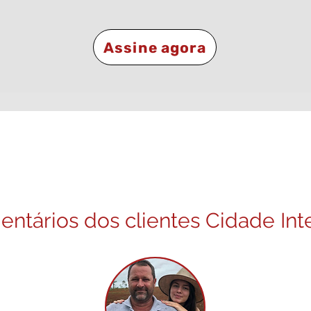
Assine agora
ar a Cidade Internet é sem
experiência única
ntários dos clientes Cidade Int