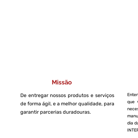
Sabendo da importância que este mei
nossas atividades em 2014 em Conf
atendimento com agilidade e em tecn
Prestamos serviços d
Missão
Enten
De entregar nossos produtos e serviços
que 
de forma ágil, e a melhor qualidade, para
nece
garantir parcerias duradouras.
manu
dia 
INTE