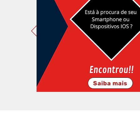
Saiba mais
Proved