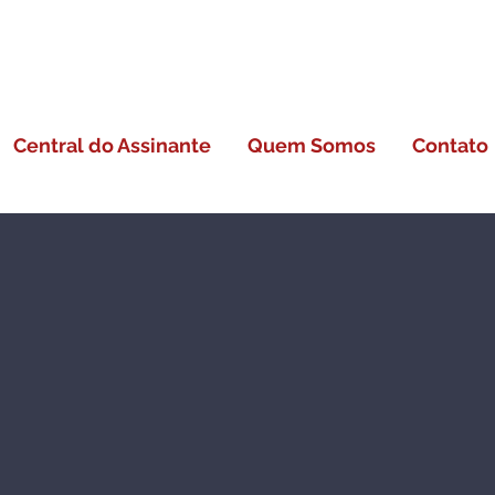
atendimento.cidadeinternet@gmail.com
(66) 98447-3699
Central do Assinante
Quem Somos
Contato