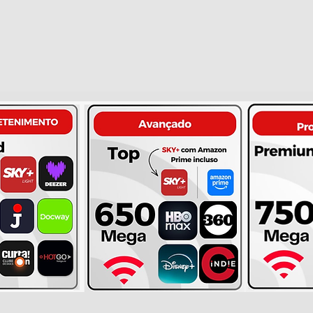
m casa com Wi-Fi 6, conexão estável e desempe
s — aproveite a melhor experiência de internet f