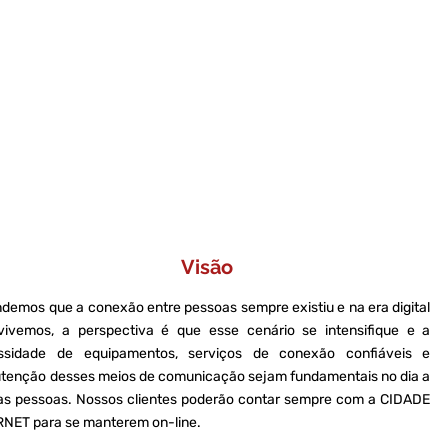
o de comunicação representa na vida cotidiana da
resa-MT. Sempre em busca de qualidade e preço
ologia de última geração, para que nossos cliente
e conexão à Internet residêncial, empresarial, r
Visão
demos que a conexão entre pessoas sempre existiu e na era digital
vivemos, a perspectiva é que esse cenário se intensifique e a
ssidade de equipamentos, serviços de conexão confiáveis e
tenção desses meios de comunicação sejam fundamentais no dia a
das pessoas. Nossos clientes poderão contar sempre com a CIDADE
RNET para se manterem on-line.